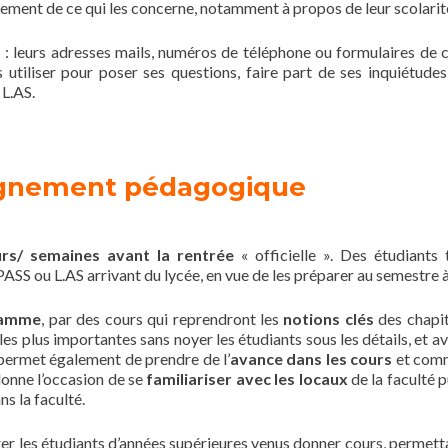
èrement de ce qui les concerne, notamment à propos de leur scolarit
s
: leurs adresses mails, numéros de téléphone ou formulaires de 
 utiliser pour poser ses questions, faire part de ses inquiétudes
 L.AS.
nement pédagogique
urs/ semaines avant la rentrée
« officielle ». Des étudiants 
SS ou L.AS arrivant du lycée, en vue de les préparer au semestre à
ramme
, par des cours qui reprendront les
notions clés
des chapit
les plus importantes sans noyer les étudiants sous les détails, et a
permet également de prendre de l’
avance dans les cours
et com
 donne l’occasion de se
familiariser avec les locaux
de la faculté p
ns la faculté.
rer les étudiants d’années supérieures venus donner cours, permett