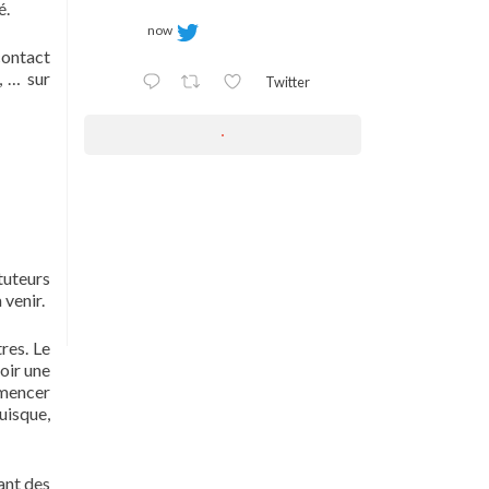
é.
now
contact
, … sur
Twitter
tuteurs
 venir.
res. Le
voir une
mencer
uisque,
ant des