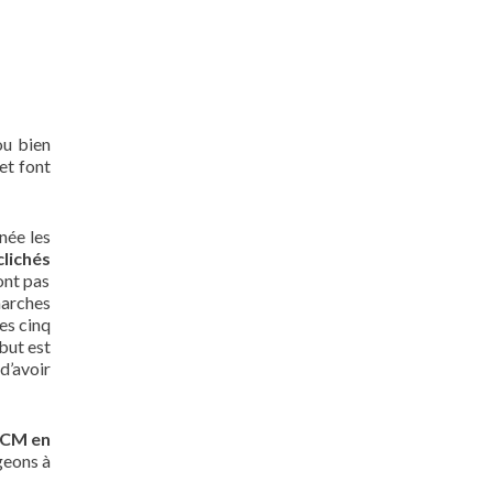
ou bien
 et font
née les
clichés
ont pas
marches
des cinq
but est
d’avoir
QCM en
geons à