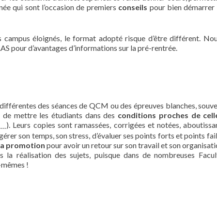
née qui sont l’occasion de premiers
conseils
pour bien démarrer 
s campus éloignés, le format adopté risque d’être différent. No
L.AS pour d’avantages d’informations sur la pré-rentrée.
 différentes des séances de QCM ou des épreuves blanches, souv
n de mettre les étudiants dans des
conditions proches de cell
). Leurs copies sont ramassées, corrigées et notées, aboutissa
 …
gérer son temps, son stress, d’évaluer ses points forts et points fai
 la promotion
pour avoir un retour sur son travail et son organisat
s la réalisation des sujets, puisque dans de nombreuses Facul
x-mêmes !