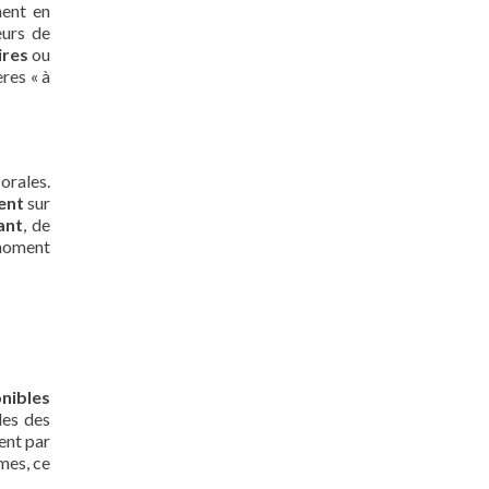
nent en
eurs de
ires
ou
res « à
orales.
ent
sur
ant
, de
 moment
nibles
les des
ent par
mes, ce