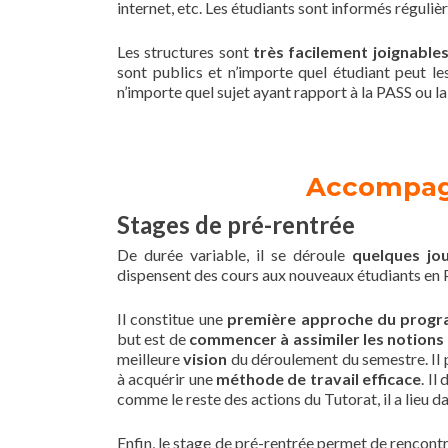
internet, etc. Les étudiants sont informés réguli
Les structures sont
très facilement joignable
sont publics et n’importe quel étudiant peut les
n’importe quel sujet ayant rapport à la PASS ou la
Accompag
Stages de pré-rentrée
De durée variable, il se déroule
quelques jo
dispensent des cours aux nouveaux étudiants en PA
Il constitue une
première approche du prog
but est de
commencer à assimiler les notions
meilleure
vision
du déroulement du semestre. Il 
à acquérir une
méthode de travail efficace
. Il
comme le reste des actions du Tutorat, il a lieu da
Enfin, le stage de pré-rentrée permet de rencont