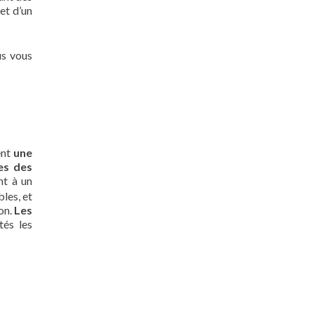
et d’un
us vous
ent
une
es des
nt à un
bles, et
ion.
Les
tés les