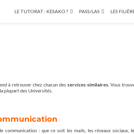
Aller
au
LE TUTORAT : KESAKO ?
PASS/LAS
LES FILIÈR
contenu
principal
tend à retrouver chez chacun des
services similaires
. Vous trouve
la plupart des Universités.
ommunication
communication : que ce soit les mails, les réseaux sociaux, le