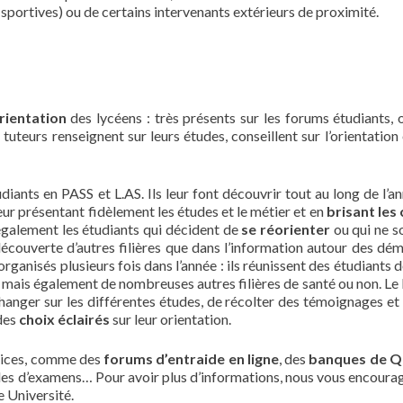
sportives) ou de certains intervenants extérieurs de proximité.
orientation
des lycéens : très présents sur les forums étudiants, 
 tuteurs renseignent sur leurs études, conseillent sur l’orientation
diants en PASS et L.AS. Ils leur font découvrir tout au long de l’an
leur présentant fidèlement les études et le métier et en
brisant les 
également les étudiants qui décident de
se réorienter
ou qui ne s
a découverte d’autres filières que dans l’information autour des dé
rganisés plusieurs fois dans l’année : ils réunissent des étudiants 
S, mais également de nombreuses autres filières de santé ou non. Le 
anger sur les différentes études, de récolter des témoignages et 
des
choix éclairés
sur leur orientation.
rvices, comme des
forums d’entraide en ligne
, des
banques de 
des d’examens… Pour avoir plus d’informations, nous vous encoura
e Université.